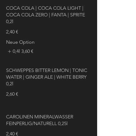
COCA COLA | COCA COLA LIGHT |
COCA COLA ZERO | FANTA | SPRITE
0,2l
2,40 €
Neue Option
0,4l
3,60 €
SCHWEPPES BITTER LEMON | TONIC
WATER | GINGER ALE | WHITE BERRY
0,2l
2,60 €
CAROLINEN MINERALWASSER
FEINPERLIG/NATURELL 0,25l
2,40 €