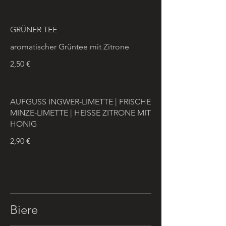
GRÜNER TEE
aromatischer Grüntee mit Zitrone
2,50 €
AUFGUSS INGWER-LIMETTE | FRISCHE
MINZE-LIMETTE | HEISSE ZITRONE MIT
HONIG
2,90 €
Biere