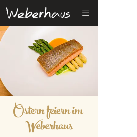
Ostern feiern im
Weberhaus