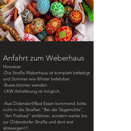
Anfahrt zum Weberhaus
Hinweise:
-Die Straße Weberhaus ist komplett befestigt
und Sommer wie Winter befahrbar.
-Busse können wenden.
-LKW Anlieferung ist möglich.
-Aus Oldendorf/Bad Essen kommend, bitte
nicht in die Straßen "Bei der Sägemühle",
"Am Freibad" einfahren, sondern weiter bis
zur Oldendorfer Straße und dort erst
abzweigen!!!