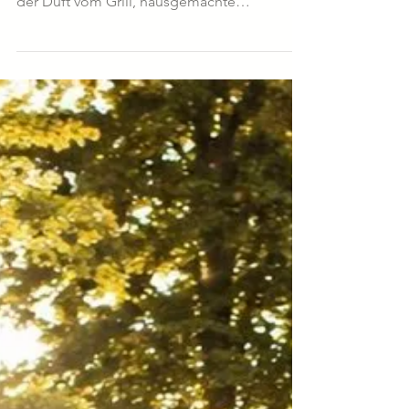
HEISSESTE BARBECUE-
EVENT DER REGION
Sommer, Feuer & Genuss Stellt euch einen
lauen Sommerabend vor: Knisterndes Feuer,
der Duft vom Grill, hausgemachte
Kräuterdrinks und viele kleine
Genussstationen zum Probieren. Am
Samstag, den 25. Juli laden wir euch zu
unserem BBQ-Kochevent im Weberhaus ein.