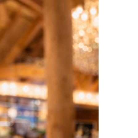
Hochzeitssaison von Mai bis September
finden im Weberhaus an vielen Samstagen
geschlossene Gesellschaften und
Hochzeiten statt. Daher empfehlen wir
dringend, Besuche insbesondere samstags
vorab zu reservieren. Bitte reservieren Sie
Ihren Tisch bequem über OpenTable und
beachten Sie zusätzlich aktuelle Hinweise auf
unseren Social-Media-Kanälen bei Instagram
und Facebook. Grundsätzlich gilt: Nur mit
einer Res