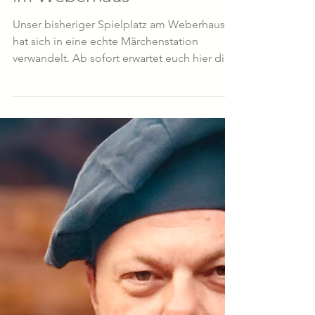
Märchenhafte Neuigkeiten
im Weberhaus
Unser bisheriger Spielplatz am Weberhaus
hat sich in eine echte Märchenstation
verwandelt. Ab sofort erwartet euch hier die
neue **Hänsel-und-Gretel-Station
„Puppentheater am Weberhaus“**.