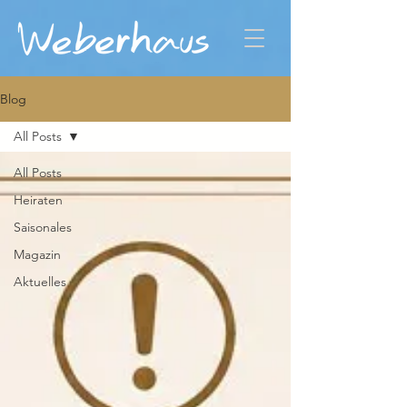
Blog
All Posts
All Posts
Heiraten
Saisonales
Magazin
Aktuelles