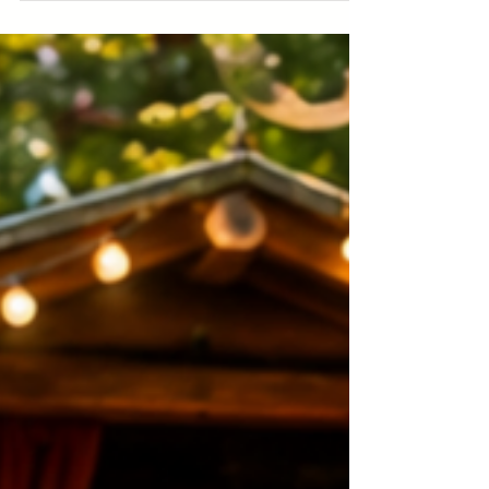
Kartenzahlung kommen. Damit Sie Ihren
Besuch bei uns ganz entspannt genießen
können, bitten wir Sie vorsorglich,
ausreichend Bargeld mitzubringen. Auch in
anderen Bereichen kann es durch die
Störung vereinzelt zu kurzen Wartezeiten
kommen. Wir arbeiten natürlich daran, dass
schnellstmöglich wieder alles wie gewohnt
funktioniert. Vielen Dank für Ihr Vers